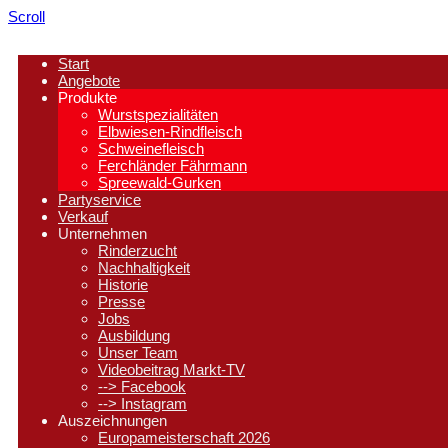
Scroll
Start
Angebote
Produkte
Wurstspezialitäten
Elbwiesen-Rindfleisch
Schweinefleisch
Ferchländer Fährmann
Spreewald-Gurken
Partyservice
Verkauf
Unternehmen
Rinderzucht
Nachhaltigkeit
Historie
Presse
Jobs
Ausbildung
Unser Team
Videobeitrag Markt-TV
--> Facebook
--> Instagram
Auszeichnungen
Europameisterschaft 2026