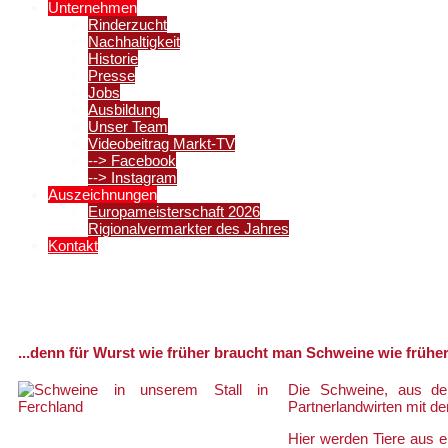
Unternehmen
Rinderzucht
Nachhaltigkeit
Historie
Presse
Jobs
Ausbildung
Unser Team
Videobeitrag Markt-TV
--> Facebook
--> Instagram
Auszeichnungen
Europameisterschaft 2026
Rigionalvermarkter des Jahres
Kontakt
Wir haben Schweinefleisch mit Zeit
...denn für Wurst wie früher braucht man Schweine wie früher
Die Schweine, aus den
Partnerlandwirten mit den
Hier werden Tiere aus 