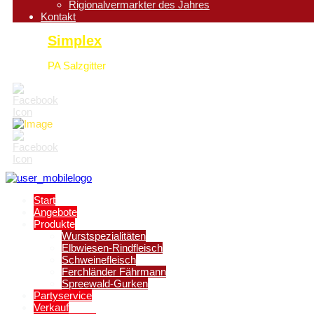
Rigionalvermarkter des Jahres
Kontakt
Simplex
PA Salzgitter
Start
Angebote
Produkte
Wurstspezialitäten
Elbwiesen-Rindfleisch
Schweinefleisch
Ferchländer Fährmann
Spreewald-Gurken
Partyservice
Verkauf